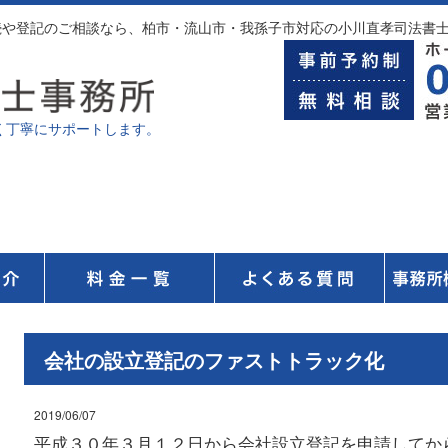
相続や登記のご相談なら、柏市・流山市・我孫子市対応の小川直孝司法書
く丁寧にサポートします。
無
無料相談はこちら
会社の設立登記のファストトラック化
2019/06/07
平成３０年３月１２日から会社設立登記を申請してか