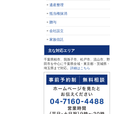
遺産整理
抵当権抹消
贈与
会社設立
家族信託
主な対応エリア
千葉県柏市、我孫子市、松戸市、流山市、野
田市を中心に千葉県全域・東京都・茨城県・
埼玉県まで対応。
詳細はこちら