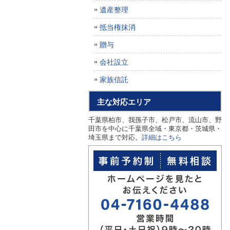
遺産整理
抵当権抹消
贈与
会社設立
家族信託
主な対応エリア
千葉県柏市、我孫子市、松戸市、流山市、野
田市を中心に千葉県全域・東京都・茨城県・
埼玉県まで対応。
詳細はこちら