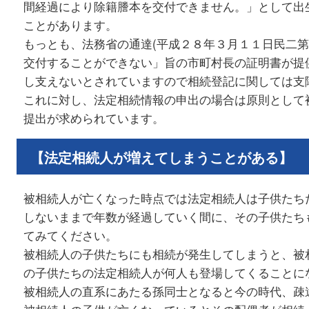
間経過により除籍謄本を交付できません。」として出
ことがあります。
もっとも、法務省の通達(平成２８年３月１１日民二第
交付することができない」旨の市町村長の証明書が提
し支えないとされていますので相続登記に関しては支
これに対し、法定相続情報の申出の場合は原則として
提出が求められています。
【法定相続人が増えてしまうことがある】
被相続人が亡くなった時点では法定相続人は子供たち
しないままで年数が経過していく間に、その子供たち
てみてください。
被相続人の子供たちにも相続が発生してしまうと、被
の子供たちの法定相続人が何人も登場してくることに
被相続人の直系にあたる孫同士となると今の時代、疎