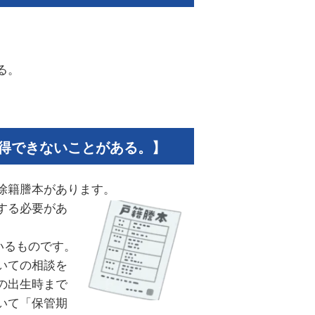
る。
。
得できないことがある。】
除籍謄本があります。
する必要があ
いるものです。
いての相談を
の出生時まで
いて「保管期